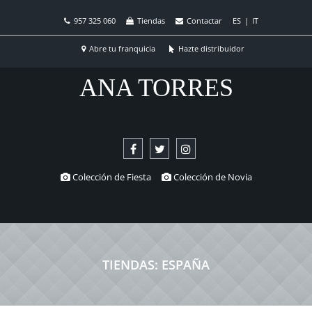
957 325 060
Tiendas
Contactar
ES
|
IT
Abre tu franquicia
Hazte distribuidor
ANA TORRES
Colección de Fiesta
Colección de Novia
TIENDAS: ESPAÑA