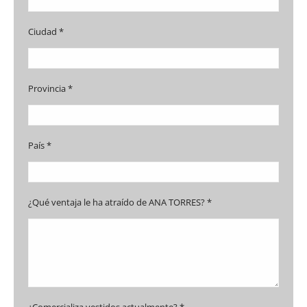
Ciudad *
Provincia *
País *
¿Qué ventaja le ha atraído de ANA TORRES? *