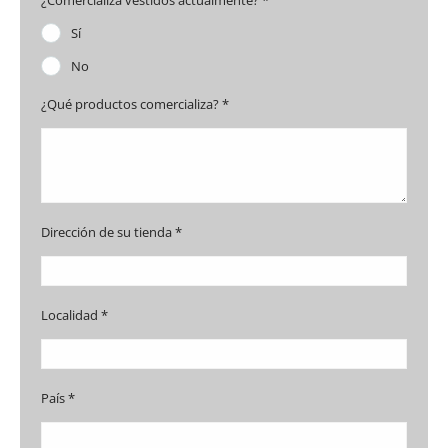
¿Comercializa vestidos actualmente? *
Sí
No
¿Qué productos comercializa? *
Dirección de su tienda *
Localidad *
País *