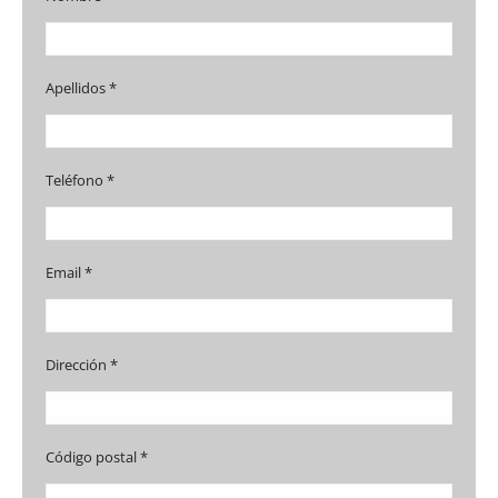
Apellidos *
Teléfono *
Email *
Dirección *
Código postal *